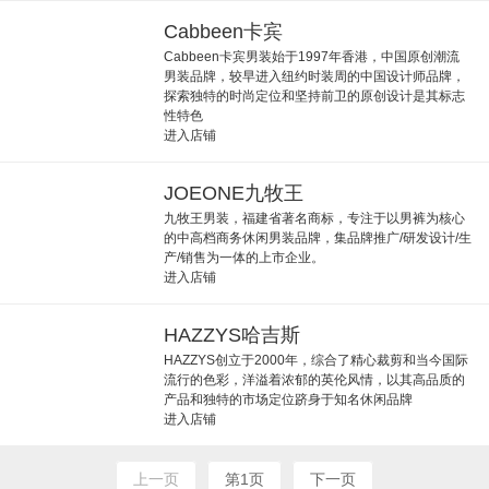
Cabbeen卡宾
Cabbeen卡宾男装始于1997年香港，中国原创潮流
男装品牌，较早进入纽约时装周的中国设计师品牌，
探索独特的时尚定位和坚持前卫的原创设计是其标志
性特色
进入店铺
JOEONE九牧王
九牧王男装，福建省著名商标，专注于以男裤为核心
的中高档商务休闲男装品牌，集品牌推广/研发设计/生
产/销售为一体的上市企业。
进入店铺
HAZZYS哈吉斯
HAZZYS创立于2000年，综合了精心裁剪和当今国际
流行的色彩，洋溢着浓郁的英伦风情，以其高品质的
产品和独特的市场定位跻身于知名休闲品牌
进入店铺
上一页
第1页
下一页