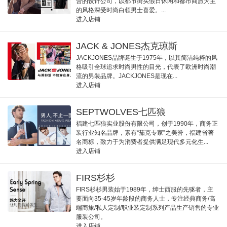
营的设计公司，以都市街头假日休闲和都市商旅为主
的风格深受时尚白领男士喜爱。...
进入店铺
JACK & JONES杰克琼斯
JACKJONES品牌诞生于1975年，以其简洁纯粹的风
格吸引全球追求时尚男性的目光，代表了欧洲时尚潮
流的男装品牌。JACKJONES是现在...
进入店铺
SEPTWOLVES七匹狼
福建七匹狼实业股份有限公司，创于1990年，商务正
装行业知名品牌，素有“茄克专家”之美誉，福建省著
名商标，致力于为消费者提供满足现代多元化生...
进入店铺
FIRS杉杉
FIRS杉杉男装始于1989年，绅士西服的先驱者，主
要面向35-45岁年龄段的商务人士，专注经典商务/高
端商旅/私人定制/职业装定制系列产品生产销售的专业
服装公司。
进入店铺