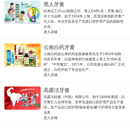
黑人牙膏
好来化工(中山)有限公司，黑人DARLIE，牙膏-漱口
水十大品牌，始于1934年上海，其清凉有劲的牙膏广
为人知，专业开发及生产优质口腔护理产品的国际性
企业。
进入店铺
云南白药牙膏
云南白药由云南民间名医曲焕章先生于1902年创制，
问世百年来，以其神奇的疗效被世人誉之为“伤科圣
药”、“中华瑰宝”。1971年，公司前身云南白药厂正式
成立，白药开始了专业化生产。
进入店铺
高露洁牙膏
高露洁棕榄（中国）有限公司，创于1806年美国，以
牙膏打入全球市场，世界先进的口腔护理产品生产基
地，其产品在口腔护理/液体香皂/腋下护理等方面享誉
业界。
进入店铺