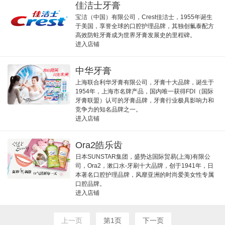
佳洁士牙膏
宝洁（中国）有限公司，Crest佳洁士，1955年诞生
于美国，享誉全球的口腔护理品牌，其独创氟泰配方
高效防蛀牙膏成为世界牙膏发展史的里程碑。
进入店铺
中华牙膏
上海联合利华牙膏有限公司，牙膏十大品牌，诞生于
1954年，上海市名牌产品，国内唯一获得FDI（国际
牙膏联盟）认可的牙膏品牌，牙膏行业极具影响力和
竞争力的知名品牌之一。
进入店铺
Ora2皓乐齿
日本SUNSTAR集团，盛势达国际贸易(上海)有限公
司，Ora2，漱口水-牙刷十大品牌，创于1941年，日
本著名口腔护理品牌，风靡亚洲的时尚爱美女性专属
口腔品牌。
进入店铺
上一页
第1页
下一页