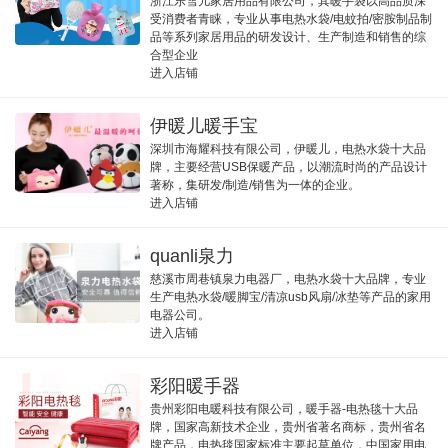
浙江乐雪儿家居用品有限公司，其暖手袋以高品质深
受消费者青睐，专业从事电热水袋/电蚊拍/密胺制品制
品等系列家居用品的研发设计、生产制造和销售的综
合型企业
进入店铺
伊暖儿暖手宝
深圳市海耀科技有限公司，伊暖儿，电热水袋十大品
牌，主要经营USB保暖产品，以潮流时尚的产品设计
著称，集研发/制造/销售为一体的企业。
进入店铺
quanli泉力
慈溪市周巷镇泉力电器厂，电热水袋十大品牌，专业
生产电热水袋/暖脚宝/清凉usb风扇/冰垫等产品的家用
电器公司。
进入店铺
彩阳暖手器
贵州彩阳电暖科技有限公司，暖手器-电热毯十大品
牌，国家高新技术企业，贵州省著名商标，贵州省名
牌产品，电热毯国家标准主要起草单位，中国家用电