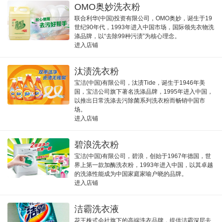
OMO奥妙洗衣粉
联合利华(中国)投资有限公司，OMO奥妙，诞生于19
世纪90年代，1993年进入中国市场，国际领先衣物洗
涤品牌，以“去除99种污渍”为核心理念。
进入店铺
汰渍洗衣粉
宝洁(中国)有限公司，汰渍Tide，诞生于1946年美
国，宝洁公司旗下著名洗涤品牌，1995年进入中国，
以推出日常洗涤去污除菌系列洗衣粉而畅销中国市
场。
进入店铺
碧浪洗衣粉
宝洁(中国)有限公司，碧浪，创始于1967年德国，世
界上第一款加酶洗衣粉，1993年进入中国，以其卓越
的洗涤性能成为中国家庭家喻户晓的品牌。
进入店铺
洁霸洗衣液
花王株式会社旗下的高端洗衣品牌，提供洁霸深层去