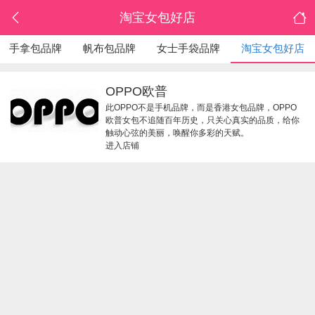
淘宝女包好店
手拿包品牌
帆布包品牌
女士手袋品牌
淘宝女包好店
OPPO欧普
此OPPO不是手机品牌，而是香港女包品牌，OPPO
欧普女包不追随百年历史，只关心真实的品质，给你
触动心弦的美丽，唤醒你多彩的天赋。
进入店铺